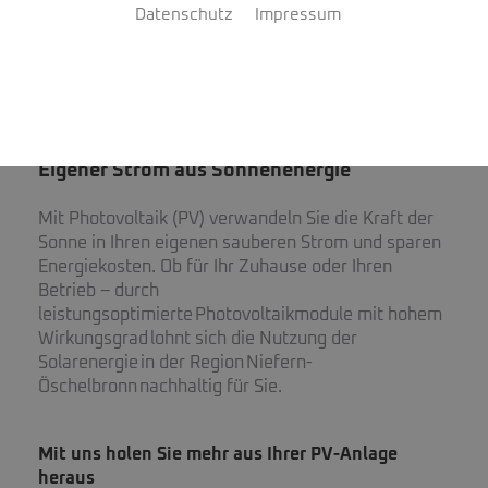
Datenschutz
Impressum
Photovoltaik von
Badgeschneidert
Eigener Strom aus Sonnenenergie
Mit Photovoltaik (PV) verwandeln Sie die Kraft der
Sonne in Ihren eigenen sauberen Strom und sparen
Energiekosten. Ob für Ihr Zuhause oder Ihren
Betrieb – durch
leistungsoptimierte Photovoltaikmodule mit hohem
Wirkungsgrad lohnt sich die Nutzung der
Solarenergie in der Region Niefern-
Öschelbronn nachhaltig für Sie.
Mit uns holen Sie mehr aus Ihrer PV-Anlage
heraus